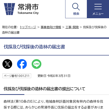
検索
メニュー
現在の位置：
トップページ
>
事業者向け情報
>
工事・開発
> 伐採及び伐採後の
造林の届出書
伐採及び伐採後の造林の届出書
更新日 令和8年3月31日
ページ番号1001211
伐採及び伐採後の造林の届出書の提出について
森林法（第10条の8）により、地域森林計画対象民有林内の森林を伐
採する際には、あらかじめ常滑市長に伐採の届出をする必要がありま