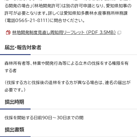
る開発の場合」（林地開発許可）は別の許可申請となり、愛知県知事の
許可が必要となります。詳しくは愛知県知多農林水産事務所林務課
（電話0565-21-8111）に問合せください。
林地開発制度見直し周知用リーフレット （PDF 3.5MB）
届出・報告対象者
森林所有者等、林業や開発行為等による立木の伐採をする権限を有
する者
（伐採する方と伐採後の造林をする方が異なる場合は、連名の届出が
必要です。）
提出時期
伐採を開始する日前90日～30日までの間
提出書類