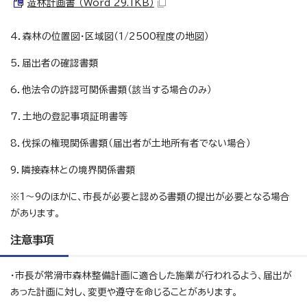
造林計画書 （Word 29.1KB）
4．森林の位置図・区域図（1/2500程度の地図）
5．届出者の確認書類
6．他法令の許認可関係書類（該当する場合のみ）
7．土地の登記事項証明書等
8．伐採の権現関係書類（届出者が土地所有者でない場合）
9．隣接森林との境界関係書類
※1～9のほかに、市長が必要と認める書類の提出が必要となる場合
があります。
注意事項
・市長が常滑市森林整備計画に適合した施業が行われるよう、届出が
あった計画に対し、変更や遵守を命じることがあります。