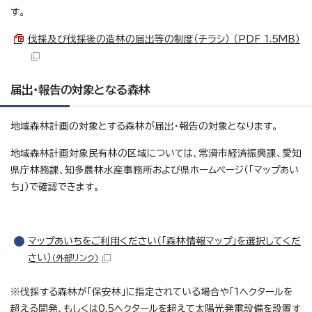
す。
伐採及び伐採後の造林の届出等の制度（チラシ） （PDF 1.5MB）
届出・報告の対象となる森林
地域森林計画の対象とする森林が届出・報告の対象となります。
地域森林計画対象民有林の区域については、常滑市経済振興課、愛知
県庁林務課、知多農林水産事務所および県ホームページ（「マップあい
ち」）で確認できます。
マップあいちをご利用ください（「森林情報マップ」を選択してくだ
さい）
（外部リンク）
※伐採する森林が「保安林」に指定されている場合や「1ヘクタールを
超える開発、もしくは0.5ヘクタールを超えて太陽光発電設備を設置す