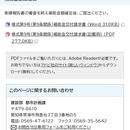
実績報告書の審査を終え補助金額確定後、ご提出ください。
様式第9号（第9条関係）補助金交付請求書 （Word 31.0KB）
様式第9号（第9条関係）補助金交付請求書（記載例） （PDF
277.0KB）
PDFファイルをご覧いただくには、Adobe Readerが必要です。
お持ちでない方は
アドビ社のサイト（新しいウィンドウ）
からダウン
ロード（無料）してください。
このページに関する
お問い合わせ
建設部 都市計画課
〒479-8610
愛知県常滑市飛香台3丁目3番地の5
電話：0569-47-6122 ファクス：0569-35-5642
お問合せは専用フォームをご利用ください