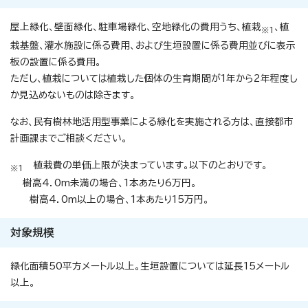
屋上緑化、壁面緑化、駐車場緑化、空地緑化の費用うち、植栽
、植
※1
栽基盤、灌水施設に係る費用、および生垣設置に係る費用並びに表示
板の設置に係る費用。
ただし、植栽については植栽した個体の生育期間が1年から2年程度し
か見込めないものは除きます。
なお、民有樹林地活用型事業による緑化を実施される方は、直接都市
計画課までご相談ください。
植栽費の単価上限が決まっています。以下のとおりです。
※1
樹高4．0m未満の場合、1本あたり6万円。
樹高4．0m以上の場合、1本あたり15万円。
対象規模
緑化面積50平方メートル以上。生垣設置については延長15メートル
以上。