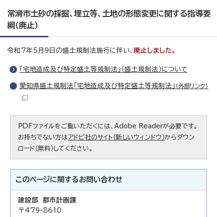
常滑市土砂の採掘、埋立等、土地の形態変更に関する指導要
綱（廃止）
令和7年5月9日の盛土規制法施行に伴い、
廃止しました。
「宅地造成及び特定盛土等規制法」（盛土規制法）について
愛知県盛土規制法「宅地造成及び特定盛土等規制法」
（外部リンク）
PDFファイルをご覧いただくには、Adobe Readerが必要です。
お持ちでない方は
アドビ社のサイト（新しいウィンドウ）
からダウン
ロード（無料）してください。
このページに関する
お問い合わせ
建設部 都市計画課
〒479-8610