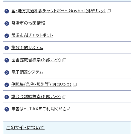
国・地方共通相談チャットボット Govbot
（外部リンク）
常滑市の地図情報
常滑市AIチャットボット
施設予約システム
図書館蔵書検索
（外部リンク）
電子調達システム
例規集(条例・規則等)
（外部リンク）
議会会議録検索
（外部リンク）
申告はeLTAXをご利用ください
このサイトについて