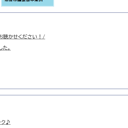
お聴かせください！/
した。
ーク♪