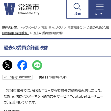
検索
メニュー
現在の位置：
トップページ
>
市政・まちづくり
>
常滑市議会
>
会議の記録（会議
録の検索・録画映像）
> 過去の委員会録画映像
過去の委員会録画映像
更新日 令和8年7月2日
ページ番号1007082
常滑市議会では、令和5年3月から委員会の動画を配信しました。
なお、配信はインターネット動画共有サービスYoutube（ユーチュー
ブ）を活用しています。