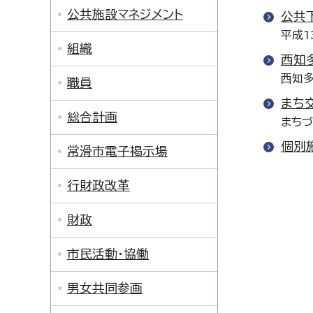
公共施設マネジメント
公共
平成1
組織
西知
西知多
職員
まち
総合計画
まちづ
個別
常滑市電子掲示場
行財政改革
財政
市民活動・協働
男女共同参画