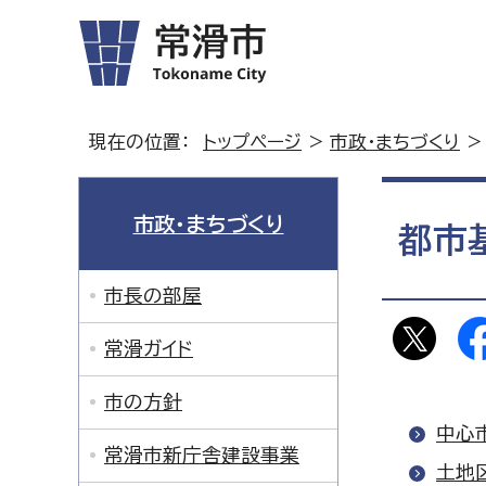
現在の位置：
トップページ
>
市政・まちづくり
>
市政・まちづくり
都市
市長の部屋
常滑ガイド
市の方針
中心
常滑市新庁舎建設事業
土地