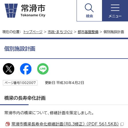
検索
メニュー
現在の位置：
トップページ
>
市政・まちづくり
>
都市基盤整備
> 個別施設計画
個別施設計画
更新日 平成30年4月2日
ページ番号1002007
橋梁の長寿命化計画
常滑市内の橋梁について、修繕計画を策定しました。
常滑市橋梁長寿命化修繕計画（R8.3修正） （PDF 561.5KB）