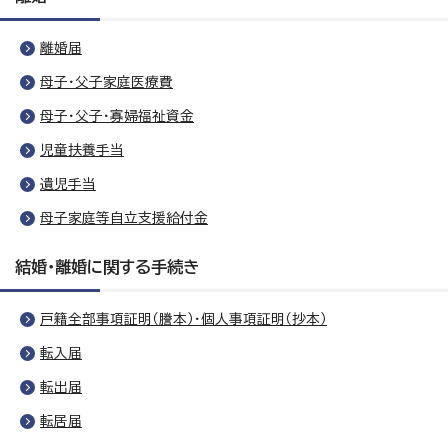
離婚届
母子・父子家庭医療費
母子・父子・寡婦福祉資金
児童扶養手当
遺児手当
母子家庭等自立支援給付金
結婚・離婚に関する手続き
戸籍全部事項証明（謄本）・個人事項証明（抄本）
転入届
転出届
転居届