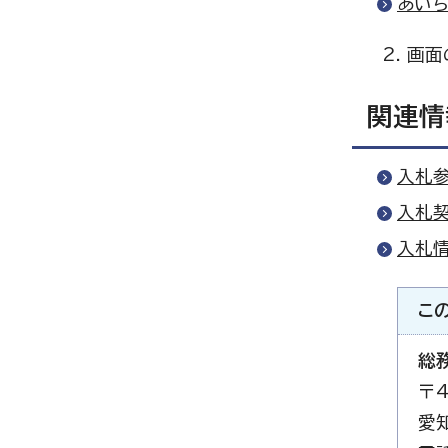
あいち
画面
関連情
入札
入札
入札情
こ
総
〒4
愛