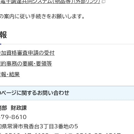
電子調達共同システム（物品等）
（外部リンク）
の案内に従い手続きをお願いします。
報
参加資格審査申請の受付
契約事務の要綱・要領等
報・結果
のページに関する
お問い合わせ
務部 財政課
79-8610
知県常滑市飛香台3丁目3番地の5