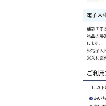
電子入
建設工事
物品の製
します。
※電子入
※入札案
ご利用
以下
あいち