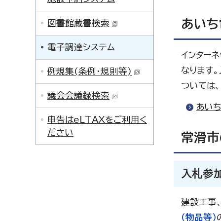
あいち
図書館蔵書検索
電子調達システム
インター
なります
例規集(条例・規則等)
ついては
議会会議録検索
あい
申告はeLTAXをご利用く
ださい
常滑市
入札参
建設工事
（物品等）