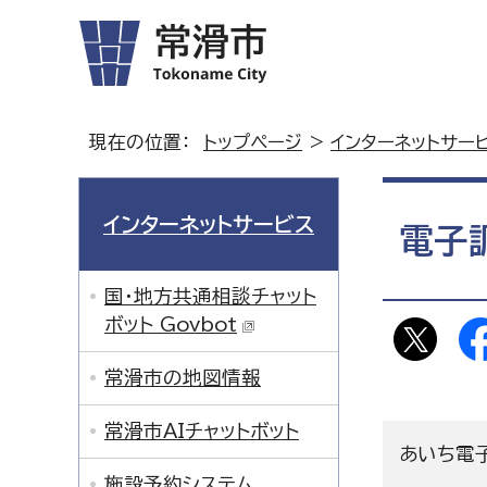
現在の位置：
トップページ
>
インターネットサー
インターネットサービス
電子
国・地方共通相談チャット
ボット Govbot
常滑市の地図情報
常滑市AIチャットボット
あいち電子
施設予約システム