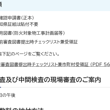
類
確認申請書（正本）
知県証紙は貼付不要
用図書（防火対象物工事計画届等）
前審査図書提出時チェックリスト兼受領証
は下記のページをご覧ください。
審査図書提出時チェックリスト兼市町村受領証 （PDF 56.
査及び中間検査の現場審査のご案内
日の午後