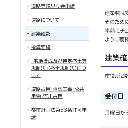
道路等境界立会申請
建築物は
道路について
そのため
事前にチ
建築確認
ように義
指導要綱
建築確
「宅地造成及び特定盛土等
規制法」（盛土規制法）につ
いて
市役所2
道路占用・承認工事・公共
受付日
用物・河川占用
都市計画法第53条許可申
月曜日か
請