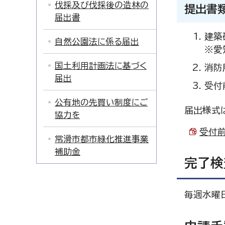
伐採及び伐採後の造林の
提出書
届出書
建築
自然公園法に係る届出
※愛
国土利用計画法に基づく
消防
届出
受付
公有地の先買い制度にご
届出様式
協力を
受付前
常滑市都市緑化推進事業
補助金
完了検
毎週水曜