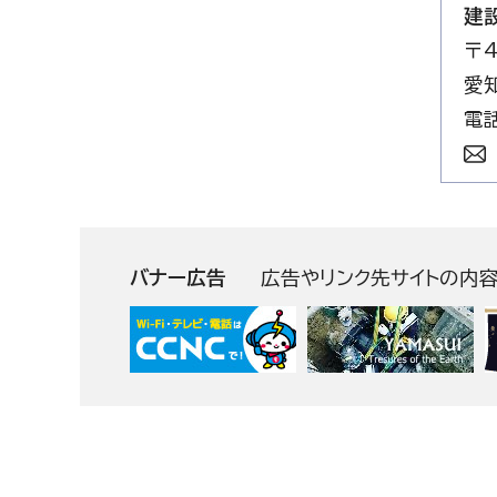
建
〒4
愛
電話
バナー広告
広告やリンク先サイトの内