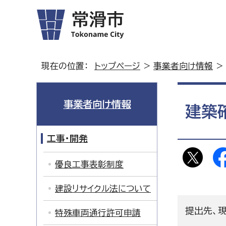
現在の位置：
トップページ
>
事業者向け情報
>
事業者向け情報
建築
工事・開発
優良工事表彰制度
建設リサイクル法について
提出先、
特殊車両通行許可申請