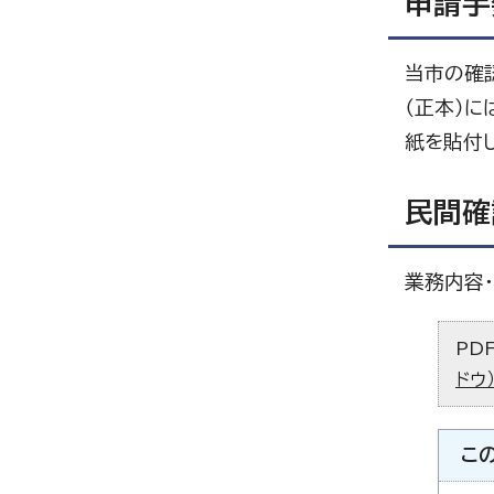
申請手
当市の確
（正本）
紙を貼付
民間確
業務内容
PD
ドウ
こ