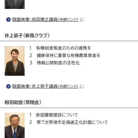
録画映像：成田勝之議員
（外部リンク）
井上恭子（新風クラブ）
1 有機給食推進のための連携を
2 健康保持に重要な有機農業推進を
3 情報公開制度の活性化
録画映像：井上恭子議員
（外部リンク）
相羽助宣（常翔会）
1 新図書館建設について
2 第7次常滑市定員適正化計画について