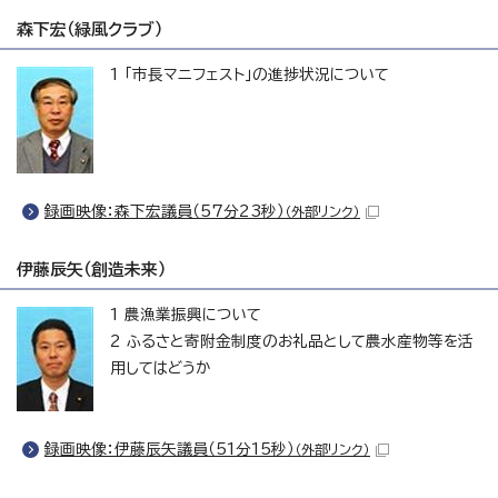
森下宏（緑風クラブ）
1 「市長マニフェスト」の進捗状況について
録画映像：森下宏議員（57分23秒）
（外部リンク）
伊藤辰矢（創造未来）
1 農漁業振興について
2 ふるさと寄附金制度のお礼品として農水産物等を活
用してはどうか
録画映像：伊藤辰矢議員（51分15秒）
（外部リンク）