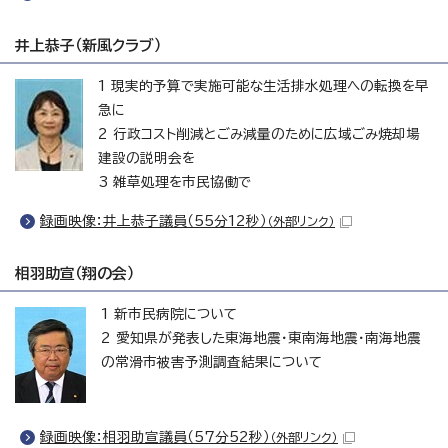
井上恭子（新風クラブ）
1 現実的予算で実施可能な生活排水処理への転換を早
急に
2 行政コスト削減とごみ減量のために広域ごみ焼却場
建設の説明会を
3 雑草処理を市民協働で
録画映像：井上恭子議員（55分12秒）
（外部リンク）
相羽助宣（翔の会）
1 新市民病院について
2 愛知県が発表した東海地震・東南海地震・南海地震
の常滑市被害予測調査結果について
録画映像：相羽助宣議員（57分52秒）
（外部リンク）