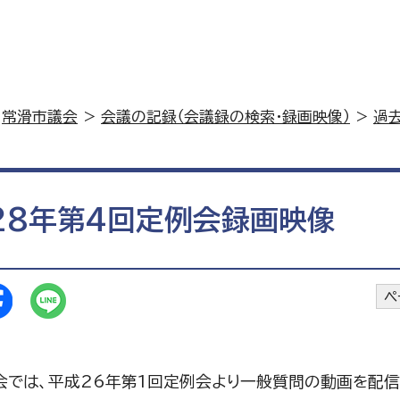
>
常滑市議会
>
会議の記録（会議録の検索・録画映像）
>
過
28年第4回定例会録画映像
ペ
会では、平成26年第1回定例会より一般質問の動画を配信