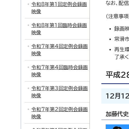
なお、配信
令和8年第1回定例会録画
映像
（注意事項
令和8年第1回臨時会録画
録画映
映像
常滑市
令和7年第4回定例会録画
再生環
映像
了承く
令和7年第4回臨時会録画
平成2
映像
令和7年第3回定例会録画
12月1
映像
令和7年第2回定例会録画
加藤代史
映像