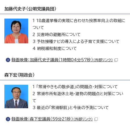
加藤代史子（公明党議員団）
1 18歳選挙権の実現に合わせた投票率向上の取組に
ついて
2 災害時の避難所について
3 予防接種ナビの導入による子育て支援について
4 納税緩和制度について
録画映像：加藤代史子議員（1時間04分57秒）
（外部リンク）
森下宏（翔政会）
1 「常滑やきもの散歩道」の問題点・対策について
2 常滑市所有遊休土地・建物の問題点と対策につい
て
3 最近の「常滑駅前」と今後の予測について
録画映像：森下宏議員（59分21秒）
（外部リンク）