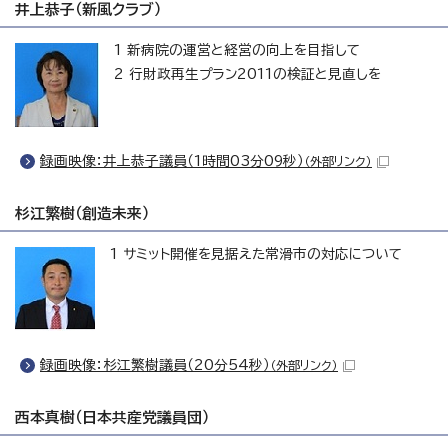
井上恭子（新風クラブ）
1 新病院の運営と経営の向上を目指して
2 行財政再生プラン2011の検証と見直しを
録画映像：井上恭子議員（1時間03分09秒）
（外部リンク）
杉江繁樹（創造未来）
1 サミット開催を見据えた常滑市の対応について
録画映像：杉江繁樹議員（20分54秒）
（外部リンク）
西本真樹（日本共産党議員団）