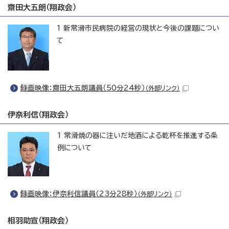
齋田大五朗（翔政会）
1 新常滑市民病院の経営の現状と今後の課題につい
て
録画映像：齋田大五朗議員（50分24秒）
（外部リンク）
伊奈利信（翔政会）
1 常滑焼の器に注いだ地酒による乾杯を推進する条
例について
録画映像：伊奈利信議員（23分28秒）
（外部リンク）
相羽助宣（翔政会）