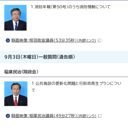
1 消防年報（第50号）のうち消防情勢について
録画映像：相羽助宣議員（53分35秒）
（外部リンク）
9月3日（木曜日）一般質問（通告順）
稲葉民治（翔政会）
1 公共施設の更新化問題と行財政再生プランについ
て
録画映像：稲葉民治議員（49分27秒）
（外部リンク）