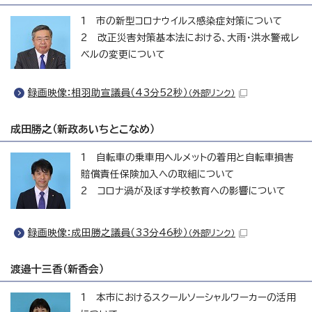
1 市の新型コロナウイルス感染症対策について
2 改正災害対策基本法における、大雨・洪水警戒レ
ベルの変更について
録画映像：相羽助宣議員（43分52秒）
（外部リンク）
成田勝之（新政あいちとこなめ）
1 自転車の乗車用ヘルメットの着用と自転車損害
賠償責任保険加入への取組について
2 コロナ渦が及ぼす学校教育への影響について
録画映像：成田勝之議員（33分46秒）
（外部リンク）
渡邉十三香（新香会）
1 本市におけるスクールソーシャルワーカーの活用