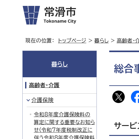
現在の位置：
トップページ
>
暮らし
>
高齢者・
暮らし
総合
高齢者・介護
介護保険
令和8年度介護保険料の
算定に関する重要なお知ら
サービ
せ（令和7年度税制改正に
伴う令和8年度介護保険料