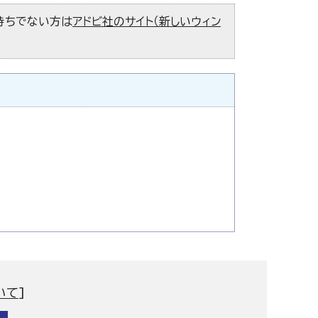
お持ちでない方は
アドビ社のサイト（新しいウィン
いて
]