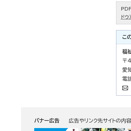
PD
ドウ
こ
福
〒4
愛
電話
バナー広告
広告やリンク先サイトの内