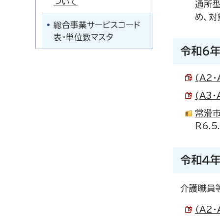
ついて
通所型
め、対
総合事業サービスコード
表・単位数マスタ
令和6
(A2
(A3
常滑市
R6.
令和4
介護職員
（A2