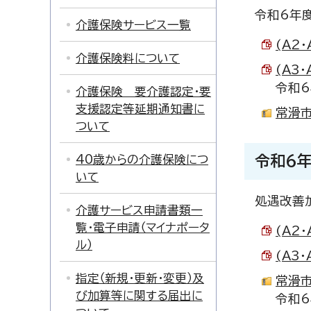
令和6年
介護保険サービス一覧
(A2
介護保険料について
(A3
令和6
介護保険 要介護認定・要
支援認定等延期通知書に
常滑市
ついて
40歳からの介護保険につ
令和6
いて
処遇改善
介護サービス申請書類一
覧・電子申請（マイナポータ
(A2
ル）
(A3
指定（新規・更新・変更）及
常滑市
び加算等に関する届出に
令和6