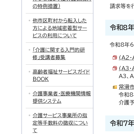
の特例措置）
請求等を
他市区町村から転入した
令和8
方による地域密着型サー
ビスの利用について
令和8年
「介護に関する入門的研
修」受講者募集
(A2
(A3
高齢者福祉サービスガイド
A3、
BOOK
常滑市
介護事業者・医療機関情報
令和8
提供システム
介護予
介護サービス事業所の指
令和7
定等手数料の徴収につい
て