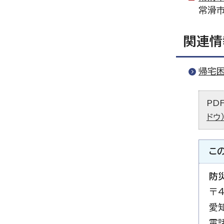
常滑市
関連情
帰宅
PD
ドウ
こ
防
〒4
愛
電話