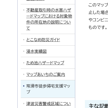
このマッ
不動産取引時の水害ハザ
止した場
ードマップにおける対象物
やコンビ
件の所在地の説明につい
ものです。
て
とこなめ防災ガイド
浸水実績図
ため池ハザードマップ
マップあいちのご案内
常滑市徒歩帰宅支援マッ
プ
津波災害警戒区域につい
主な記