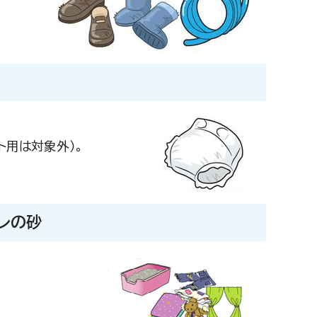
ト用は対象外）。
レの砂