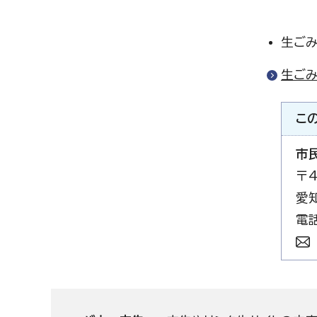
生ごみ
生ご
こ
市
〒4
愛
電話