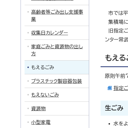
高齢者等ごみ出し支援事
市では平
業
集積場に
旧指定ご
収集日カレンダー
ンター常
家庭ごみと資源物の出し
方
もえる
もえるごみ
原則午前7
プラスチック製容器包装
指定ご
もえないごみ
生ごみ
資源物
小型家電
水をよ