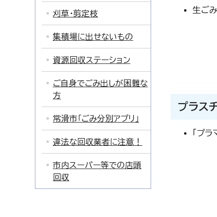
生ご
刈草・剪定枝
集積場に出せないもの
資源回収ステーション
ご自身でごみ出しが困難な
方
プラス
常滑市「ごみ分別アプリ」
「プラ
違法な回収業者に注意！
市内スーパー等での店頭
回収