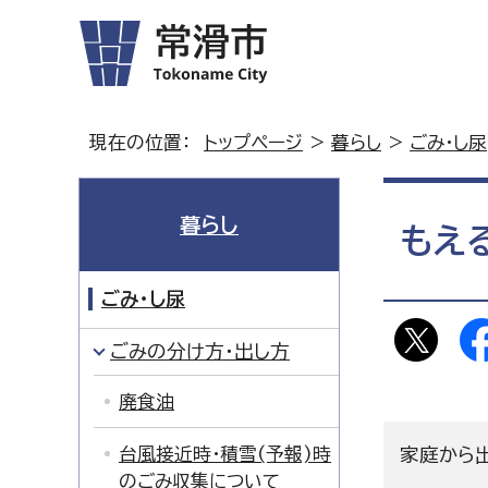
現在の位置：
トップページ
>
暮らし
>
ごみ・し尿
暮らし
もえ
ごみ・し尿
ごみの分け方・出し方
廃食油
台風接近時・積雪(予報)時
家庭から
のごみ収集について