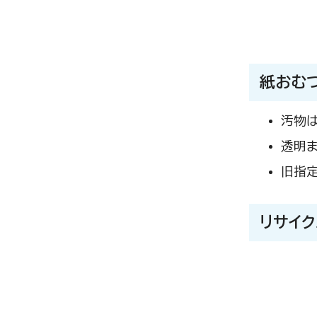
紙おむ
汚物は
透明ま
旧指定
リサイ