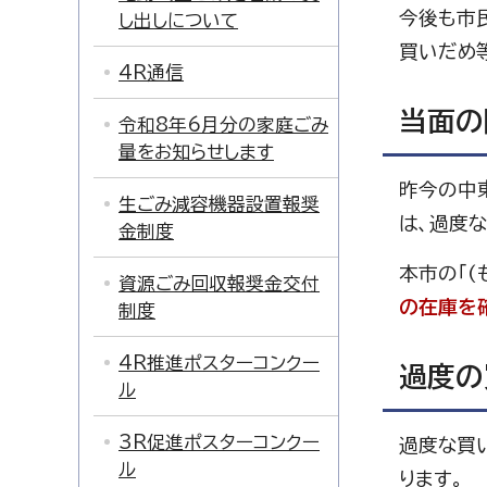
今後も市
し出しについて
買いだめ
4R通信
当面の
令和8年6月分の家庭ごみ
量をお知らせします
昨今の中
生ごみ減容機器設置報奨
は、過度
金制度
本市の「(
資源ごみ回収報奨金交付
の在庫を
制度
4R推進ポスターコンクー
過度の
ル
3R促進ポスターコンクー
過度な買
ル
ります。