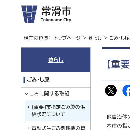
現在の位置：
トップページ
>
暮らし
>
ごみ・し尿
暮らし
【重
ごみ・し尿
ごみに関する取組
【重要】市指定ごみ袋の供
給状況について
他自治体
本市の指
電動式生ごみ処理機の貸