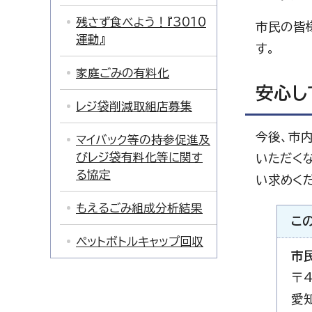
残さず食べよう！『3010
市民の皆
運動』
す。
家庭ごみの有料化
安心し
レジ袋削減取組店募集
今後、市
マイバック等の持参促進及
びレジ袋有料化等に関す
いただく
る協定
い求めく
もえるごみ組成分析結果
こ
ペットボトルキャップ回収
市
〒4
愛