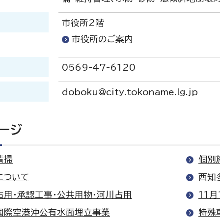
市役所2階
市役所のご案内
号
0569-47-6120
doboku@city.tokoname.lg.jp
ージ
清掃
個別
について
西知
占用・承認工事・公共用物・河川占用
11
国際空港沖公有水面埋立事業
特殊