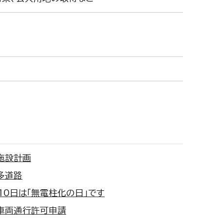
施設計画
多道路
月10日は「無電柱化の日」です
車両通行許可申請