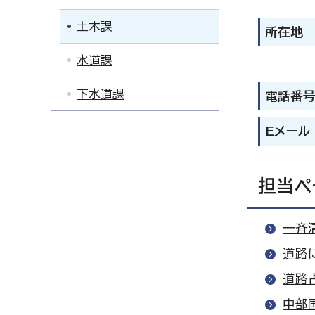
土木課
所在地
水道課
下水道課
電話番
Eメール
担当ペ
一斉
道路
道路
中部