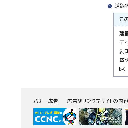
道路
こ
建
〒4
愛
電話
バナー広告
広告やリンク先サイトの内