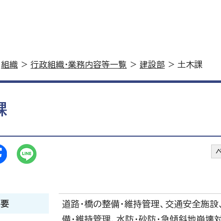
>
組織
>
行政組織・業務内容等一覧
>
建設部
> 土木課
課
概要
道路・橋の整備・維持管理、交通安全施設
備・維持管理、水防・砂防・急傾斜地崩壊