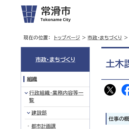
現在の位置：
トップページ
>
市政・まちづくり
市政・まちづくり
土木
組織
行政組織・業務内容等一
覧
建設部
仕事の
都市計画課