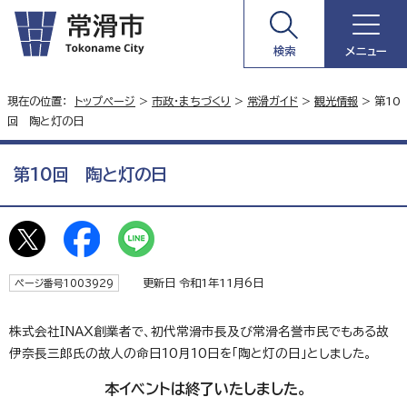
検索
メニュー
現在の位置：
トップページ
>
市政・まちづくり
>
常滑ガイド
>
観光情報
> 第10
回 陶と灯の日
第10回 陶と灯の日
更新日 令和1年11月6日
ページ番号1003929
株式会社INAX創業者で、初代常滑市長及び常滑名誉市民でもある故
伊奈長三郎氏の故人の命日10月10日を「陶と灯の日」としました。
本イベントは終了いたしました。