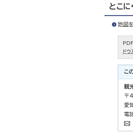
とこに
地図
PD
ドウ
こ
観
〒4
愛
電話