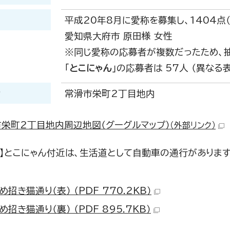
定
平成20年8月に愛称を募集し、1404点（
愛知県大府市 原田様 女性
※同じ愛称の応募者が複数だったため、
「
とこにゃん
」の応募者は 57人 （異なる
所
常滑市栄町2丁目地内
栄町2丁目地内周辺地図（グーグルマップ）
（外部リンク）
意】とこにゃん付近は、生活道として自動車の通行がありま
め招き猫通り（表） （PDF 770.2KB）
め招き猫通り（裏） （PDF 895.7KB）