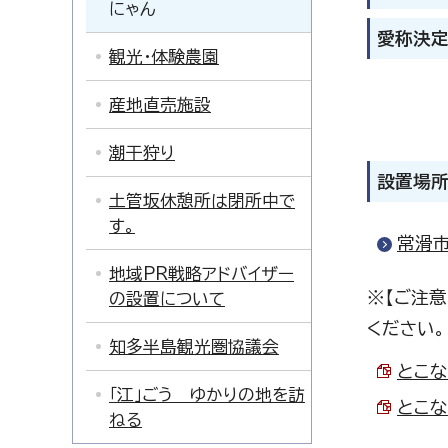
にゃん
愛称決
観光・体験農園
産地直売施設
潮干狩り
設置場
土管坂休憩所は閉所中で
す。
常滑市
地域PR戦略アドバイザー
※【ご注
の設置について
ください。
知多半島観光圏協議会
とこな
「江」ごう ゆかりの地を訪
とこな
ねる