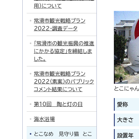
用）について
常滑市観光戦略プラン
2022・調査データ
「常滑市の観光振興の推進
にかかる協定」を締結しま
した。
常滑市観光戦略プラン
2022（素案）のパブリック
とこにゃ
コメント結果について
第10回 陶と灯の日
愛称
海水浴場
大きさ
とこなめ 見守り猫 とこ
設置年