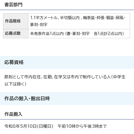
書芸部門
1.1平方メートル、半切額以内 、軸表装・枠張・額装・屏風・
作品規格
篆刻・刻字
応募点数
未発表作品1点以内 （書・篆刻・刻字 各1点計2点以内）
応募資格
原則として市内在住、在勤、在学又は市内で制作している人（中学生
以下は除く）
作品の搬入・搬出日時
作品搬入
令和8年5月10日(日曜日) 午前10時から午後3時まで