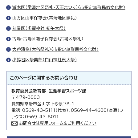
瀬木区（常滑地区祭礼・天王まつり）〈市指定無形民俗文化財〉
山方区山車保存会（常滑地区祭礼）
苅屋区（多賀神社 初午大祭）
古場・古場区囃子保存会（古場区祭礼）
大谷濱條（大谷祭礼）〈市指定無形民俗文化財〉
小鈴谷区祭典部（白山神社例大祭）
このページに関する
お問い合わせ
教育委員会教育部 生涯学習スポーツ課
〒479-0003
愛知県常滑市金山字下砂原78-1
電話：0569-43-5111（代表）、0569-44-4600（直通）フ
ァクス：0569-43-8011
お問合せは専用フォームをご利用ください