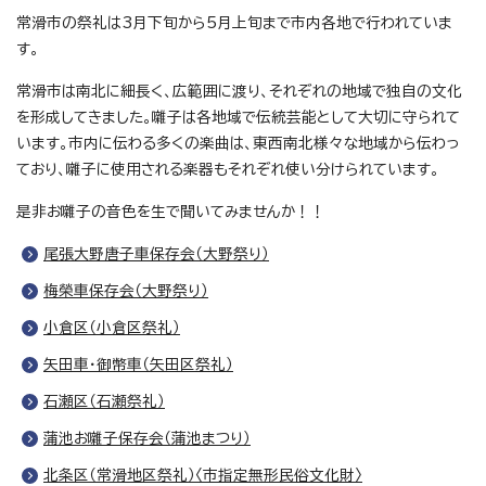
常滑市の祭礼は3月下旬から5月上旬まで市内各地で行われていま
す。
常滑市は南北に細長く、広範囲に渡り、それぞれの地域で独自の文化
を形成してきました。囃子は各地域で伝統芸能として大切に守られて
います。市内に伝わる多くの楽曲は、東西南北様々な地域から伝わっ
ており、囃子に使用される楽器もそれぞれ使い分けられています。
是非お囃子の音色を生で聞いてみませんか！！
尾張大野唐子車保存会（大野祭り）
梅榮車保存会（大野祭り）
小倉区（小倉区祭礼）
矢田車・御幣車（矢田区祭礼）
石瀬区（石瀬祭礼）
蒲池お囃子保存会（蒲池まつり）
北条区（常滑地区祭礼）〈市指定無形民俗文化財〉