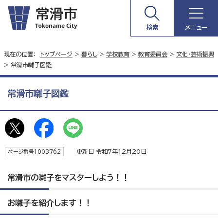
検索
メニュー
現在の位置：
トップページ
>
暮らし
>
学校教育
>
教育委員会
>
文化・芸術振興
> 常滑市囃子図鑑
常滑市囃子図鑑
更新日 令和7年12月20日
ページ番号1003762
常滑市の囃子をマスターしよう！！
お囃子を紹介します！！