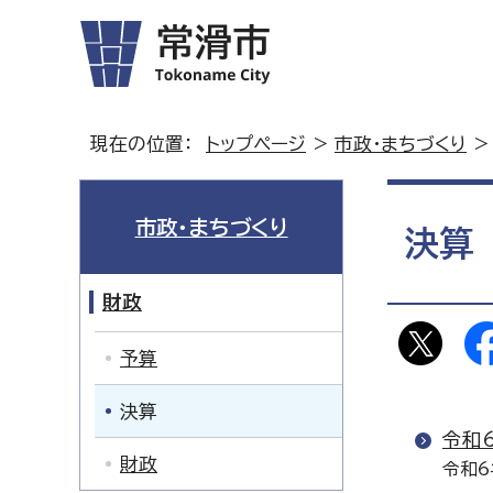
現在の位置：
トップページ
>
市政・まちづくり
市政・まちづくり
決算
財政
予算
決算
令和
財政
令和6