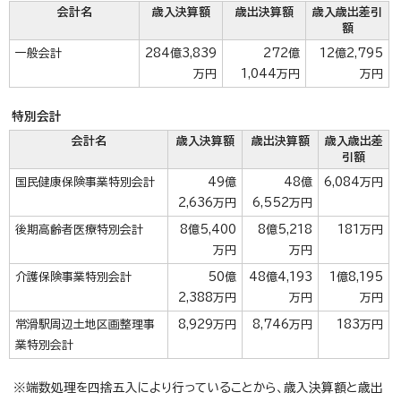
会計名
歳入決算額
歳出決算額
歳入歳出差引
額
一般会計
284億3,839
272億
12億2,795
万円
1,044万円
万円
特別会計
会計名
歳入決算額
歳出決算額
歳入歳出差
引額
国民健康保険事業特別会計
49億
48億
6,084万円
2,636万円
6,552万円
後期高齢者医療特別会計
8億5,400
8億5,218
181万円
万円
万円
介護保険事業特別会計
50億
48億4,193
1億8,195
2,388万円
万円
万円
常滑駅周辺土地区画整理事
8,929万円
8,746万円
183万円
業特別会計
※端数処理を四捨五入により行っていることから、歳入決算額と歳出