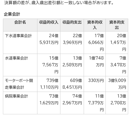
決算額の差が、歳入歳出差引額と一致しない場合があります。
企業会計
会計名
収益的収入
収益的支出
資本的収
資本的支
入
出
下水道事業会計
24億
22億
17億
20億
5,931万円
3,969万円
6,066万
1,457万
円
円
水道事業会計
15億
13億
1億748
7億
7,567万
2,589万円
万円
3,478万
円
円
モーターボート競
739億
689億
330万円
3億9,009
走事業会計
1,110万円
8,451万円
万円
病院事業会計
73億
74億
11億
13億
1,629万円
2,967万円
7,379万
2,708万
円
円