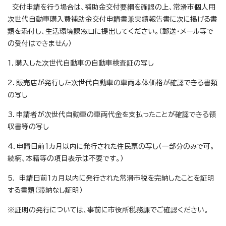
交付申請を行う場合は、補助金交付要綱を確認の上、常滑市個人用
次世代自動車購入費補助金交付申請書兼実績報告書に次に掲げる書
類を添付し、生活環境課窓口に提出してください。（郵送・メール等で
の受付はできません）
1．購入した次世代自動車の自動車検査証の写し
2．販売店が発行した次世代自動車の車両本体価格が確認できる書類
の写し
3．申請者が次世代自動車の車両代金を支払ったことが確認できる領
収書等の写し
4．申請日前1カ月以内に発行された住民票の写し（一部分のみで可。
続柄、本籍等の項目表示は不要です。）
5. 申請日前1カ月以内に発行された常滑市税を完納したことを証明
する書類（滞納なし証明）
※証明の発行については、事前に市役所税務課でご確認ください。