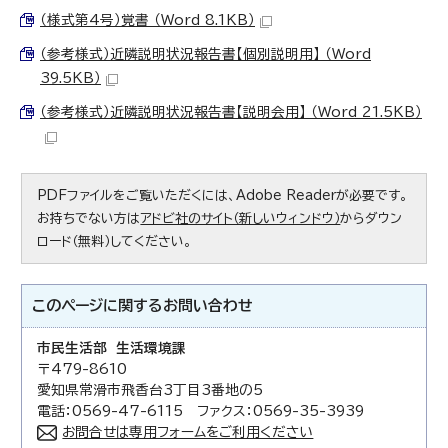
（様式第4号）覚書 （Word 8.1KB）
（参考様式）近隣説明状況報告書【個別説明用】 （Word
39.5KB）
（参考様式）近隣説明状況報告書【説明会用】 （Word 21.5KB）
PDFファイルをご覧いただくには、Adobe Readerが必要です。
お持ちでない方は
アドビ社のサイト（新しいウィンドウ）
からダウン
ロード（無料）してください。
このページに関する
お問い合わせ
市民生活部 生活環境課
〒479-8610
愛知県常滑市飛香台3丁目3番地の5
電話：0569-47-6115 ファクス：0569-35-3939
お問合せは専用フォームをご利用ください