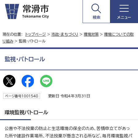
検索
メニュー
現在の位置：
トップページ
>
市政・まちづくり
>
環境対策
>
環境についての取
り組み
> 監視・パトロール
監視・パトロール
更新日 令和4年3月31日
ページ番号1001548
環境監視パトロール
公害や不法投棄の防止と生活環境の保全のため、苦情申立てがあっ
た所や建設作業場所、不法投棄が懸念される所など、毎月環境監視パ