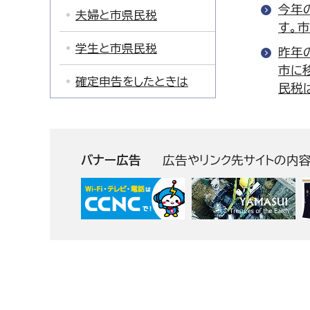
今年
夫婦と市県民税
す。
学生と市県民税
昨年
市に
確定申告をしたときは
民税
バナー広告
広告やリンク先サイトの内