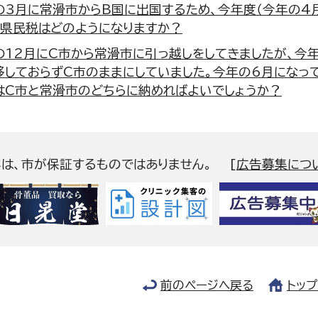
の3月に常滑市からB国に出国するため、今年度（今年の4
市県民税はどのようになりますか？
の12月にC市から常滑市に引っ越しをしてきましたが、今
移しておらずC市のままにしていました。今年の6月になっ
はC市と常滑市のどちらに納めればよいでしょうか？
容は、市が保証するものではありません。
[
広告募集につ
前のページへ戻る
トッ