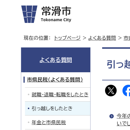
現在の位置：
トップページ
>
よくある質問
>
市
よくある質問
引っ
市県民税（よくある質問）
就職・退職・転職をしたとき
引っ越しをしたとき
今年
年金と市県民税
いで