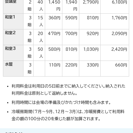
会議室
2
40
1,450
1,940
2,790円
6,180円
階
人
円
円
和室1
3
15
360円
590円
810円
1,760円
階
人
和室2
3
20
470円
700円
920円
2,090円
階
人
和室3
3
50
580円
810円
1,030円
2,420円
階
人
水屋
3
110円
220円
330円
660円
階
利用料金は利用日の5日前までに納入してください。納入された
利用料金は原則として返納しません。
利用時間には会場の準備及びかたづけ時間も含みます。
冷暖房期間（7月～9月、12月～3月）は、冷暖房費として利用料
金の額の100分の20を乗じた額が加算されます。