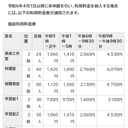
令和6年4月1日以降に本申請を行い、利用料金を納入する場合
には、以下の利用料金表が適用されます。
施設利用料金表
室名
位
定員
午前9
午後1
午後6時
午前9時
置
時
時
～9時30
～午後9時30
～正午
～5時
分
分
美術工作
2
24
1,060
1,410
2,060円
4,530円
室
階
人
円
円
料理室
2
40
1,420
1,890
2,760円
6,070円
階
人
円
円
視聴覚室
2
80
1,120
1,500
2,130円
4,750円
階
人
円
円
学習室1
2
30
730円
970円
1,400円
3,100円
階
人
学習室2
2
50
1,060
1,410
2,060円
4,530円
階
人
円
円