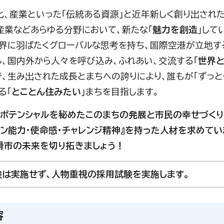
化、産業といった「伝統ある資源」と近年新しく創り出された
産業などあらゆる分野において、新たな「
魅力を創造
」して
世界に羽ばたくグローバルな思考を持ち、国際空港が立地す
し、国内外から人々を呼び込み、ふれあい、交流する「
世界
、生み出された成長とまちへの誇りにより、誰もが「ずっと住
る「
とことん住みたい
」まちを目指します。
のポテンシャルを秘めたこのまちの発展と市民の幸せづくり
ョン能力・使命感・チャレンジ精神』を持った人材を求めてい
滑市の未来を切り拓きましょう！
験は実施せず、人物重視の採用試験を実施します。
容