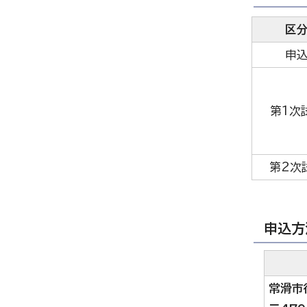
区
申
第1次
第2次
申込方
常滑市