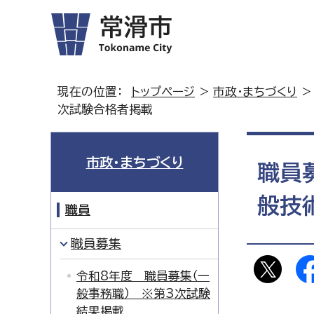
現在の位置：
トップページ
>
市政・まちづくり
次試験合格者掲載
市政・まちづくり
職員
般技
職員
職員募集
令和8年度 職員募集（一
般事務職） ※第3次試験
結果掲載