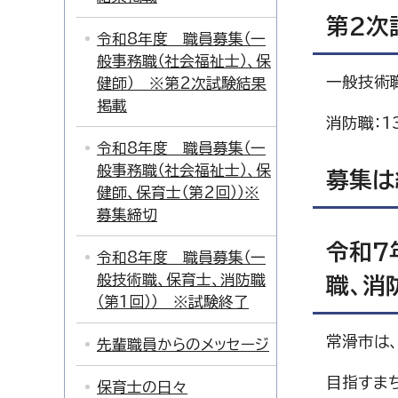
第2次
令和8年度 職員募集（一
般事務職（社会福祉士）、保
一般技術職
健師） ※第2次試験結果
掲載
消防職：13
令和8年度 職員募集（一
般事務職（社会福祉士）、保
募集は
健師、保育士（第2回））※
募集締切
令和7
令和8年度 職員募集（一
般技術職、保育士、消防職
職、消
（第1回）） ※試験終了
常滑市は
先輩職員からのメッセージ
目指すま
保育士の日々