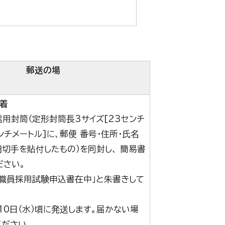
郵送の場
合
必着
信用封筒（定形封筒長3サイズ[23センチ
ンチメートル]に、郵便 番号・住所・氏名
円切手を貼付したもの）を同封し、 簡易書
ださい。
「職員採用試験申込書在中」と朱書きして
10日（水）頃に発送します。届かない場
ください。