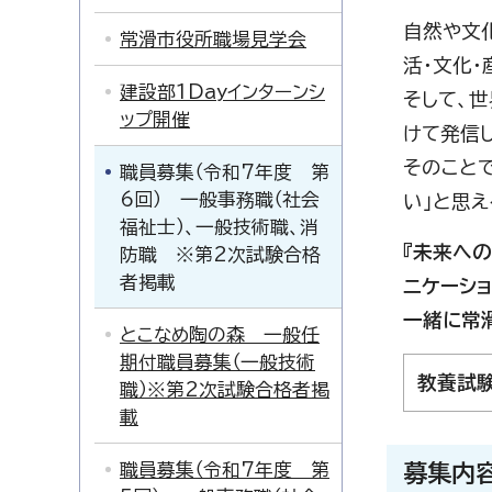
自然や文
常滑市役所職場見学会
活・文化・
建設部1Dayインターンシ
そして、
ップ開催
けて発信
そのことで
職員募集（令和7年度 第
6回） 一般事務職（社会
い」と思え
福祉士）、一般技術職、消
『未来へ
防職 ※第2次試験合格
者掲載
ニケーシ
一緒に常
とこなめ陶の森 一般任
期付職員募集（一般技術
教養試
職）※第2次試験合格者掲
載
職員募集（令和7年度 第
募集内