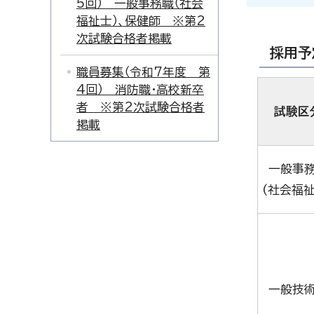
5回） 一般事務職（社会
福祉士）、保健師 ※第2
次試験合格者掲載
採用予
職員募集（令和7年度 第
4回） 消防職・高校新卒
者 ※第2次試験合格者
試験区
掲載
一般事
(社会福祉
一般技