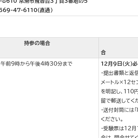
9-8610 常滑市飛香台3丁目3番地の5
569-47-6110（直通）
持参の場合
：午前9時から午後4時30分まで
12月9日（火）
・提出書類と返
メートル×12セ
を明記し、110
留で郵送してく
・送付封筒には
ください。
・受験票は12月
合は、問合せて