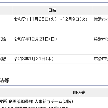
分
日時
込
令和7年11月25日(火) ～12月9日(火)
常滑市
試験
令和7年12月21日(日)
常滑市
試験
令和8年1月21日(水)
常滑市
法等
申込先
役所 企画部職員課 人事給与チーム（3階）