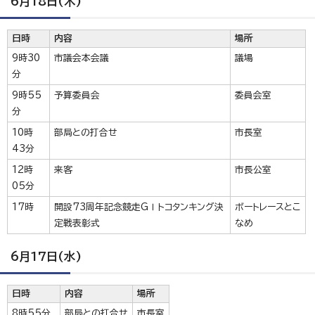
6月18日(木)
日時
内容
場所
9時30
市議会本会議
議場
分
9時55
予算委員会
委員会室
分
10時
部局との打合せ
市長室
43分
12時
来客
市長公室
05分
17時
開設73周年記念競走GⅠトコタンキング決
ボートレースとこ
定戦表彰式
なめ
6月17日(水)
日時
内容
場所
8時55分
部局との打合せ
市長室