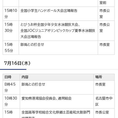
室前
15時10
全国小学生ハンドボール大会出場報告
市長公
分
室
15時
とびうお杯全国少年少女水泳競技大会、
市長公
30分
全国JOCジュニアオリンピックカップ夏季水泳競技
室
大会出場報告
15時
部局との打合せ
市長室
55分
7月16日(木)
日時
内容
場所
8時45
部局との打合せ
市長室
分
10時30
愛知県港湾協会役員会、通常総会
名古屋市中
分
区
15時
全国高等学校総合文化祭郷土芸能和太鼓部門
市長公室