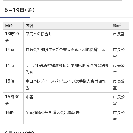
6月19日(金)
日時
内容
場所
13時10
部局との打合せ
市長室
分
14時
有限会社知多エッグ企業版ふるさと納税贈呈式
市長公
室
14時
リニア中央新幹線建設促進愛知県期成同盟会決算
市長公
監査
室
15時
全日本レディースバドミントン選手権大会出場報
市長公
告
室
15時30
来客
市長公
分
室
16時
全国道場少年剣道大会出場報告
市長公
室