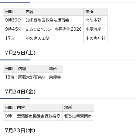
日時
内容
場所
9時30分
知多西地区救急法講習会
消防本部
9時45分
まるっとヘルシー多屋海岸2026
多屋海岸
17時
中の宮天王祭
中の宮神社
7月25日(土)
日時
内容
場所
18時
尾張大野夏祭り
東龍寺
7月24日(金)
日時
内容
場所
9時
港湾都市協議会行政視察
和歌山県海南市
7月23日(木)