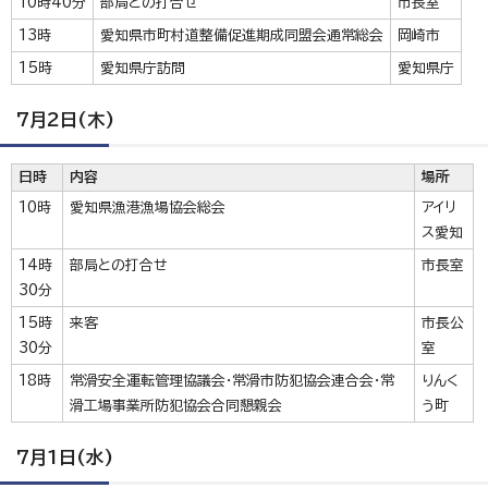
10時40分
部局との打合せ
市長室
13時
愛知県市町村道整備促進期成同盟会通常総会
岡崎市
15時
愛知県庁訪問
愛知県庁
7月2日(木)
日時
内容
場所
10時
愛知県漁港漁場協会総会
アイリ
ス愛知
14時
部局との打合せ
市長室
30分
15時
来客
市長公
30分
室
18時
常滑安全運転管理協議会・常滑市防犯協会連合会・常
りんく
滑工場事業所防犯協会合同懇親会
う町
7月1日(水)