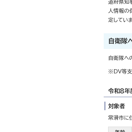
道府県知
人情報の
定していま
自衛隊
自衛隊へ
※DV等
令和8年
対象者
常滑市に