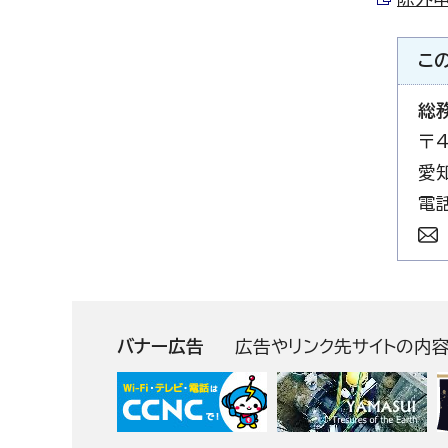
こ
総
〒4
愛
電話
バナー広告
広告やリンク先サイトの内