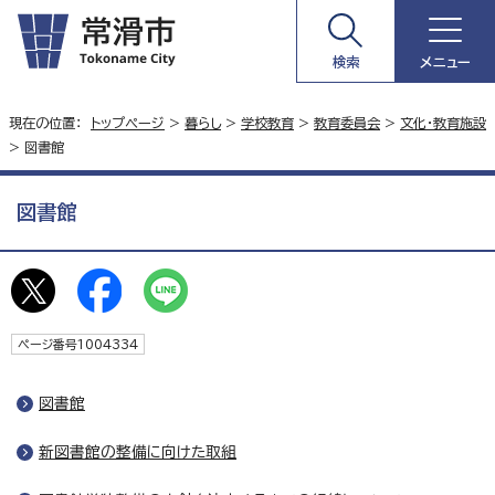
検索
メニュー
現在の位置：
トップページ
>
暮らし
>
学校教育
>
教育委員会
>
文化・教育施設
> 図書館
図書館
ページ番号1004334
図書館
新図書館の整備に向けた取組