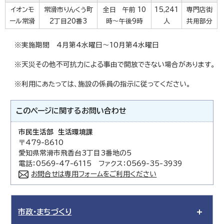
イオンモ
常滑市りんくう町
全日 午前 10
15,241
専門店街
ール常滑
2丁目20番3
時～午後9時
人
共用部分
※実施期間 4月第4水曜日～10月第4水曜日
※天災その他不可抗力による事由で開放できない場合があります。
※利用にあたっては、施設の係員の指示に従ってください。
このページに関する
お問い合わせ
市民生活部 生活環境課
〒479-8610
愛知県常滑市飛香台3丁目3番地の5
電話：0569-47-6115 ファクス：0569-35-3939
お問合せは専用フォームをご利用ください
市政・まちづくり