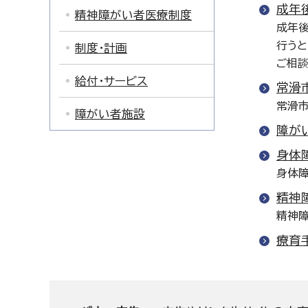
成年
精神障がい者医療制度
成年
行うと
制度・計画
ご相談
給付・サービス
常滑
常滑市
障がい者施設
障が
身体
身体
精神
精神
療育