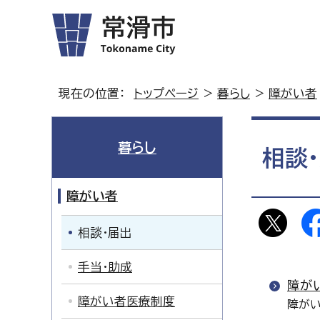
現在の位置：
トップページ
>
暮らし
>
障がい者
暮らし
相談
障がい者
相談・届出
手当・助成
障が
障がい者医療制度
障がい