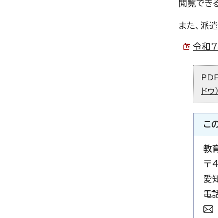
閲覧でき
また、派
令和7
PD
ドウ
こ
教
〒4
愛
電話