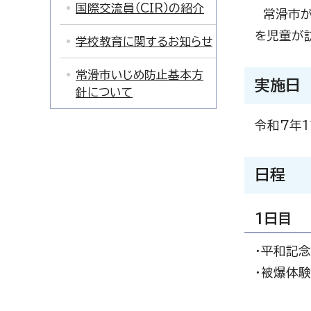
国際交流員（CIR）の紹介
常滑市が
を児童が
学校教育に関するお知らせ
常滑市いじめ防止基本方
実施日
針について
令和7年1
日程
1日目
・平和記
・被爆体