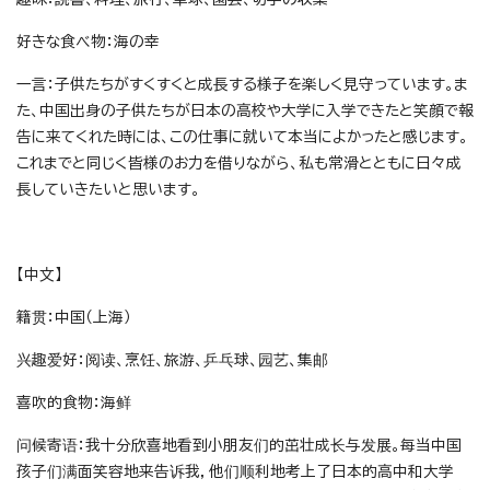
好きな食べ物：海の幸
一言：子供たちがすくすくと成長する様子を楽しく見守っています。ま
た、中国出身の子供たちが日本の高校や大学に入学できたと笑顔で報
告に来てくれた時には、この仕事に就いて本当によかったと感じます。
これまでと同じく皆様のお力を借りながら、私も常滑とともに日々成
長していきたいと思います。
【中文】
籍贯：中国（上海）
兴趣爱好：阅读、烹饪、旅游、乒乓球、园艺、集邮
喜吹的食物：海鲜
问候寄语：我十分欣喜地看到小朋友们的茁壮成长与发展。每当中国
孩子们满面笑容地来告诉我，他们顺利地考上了日本的高中和大学