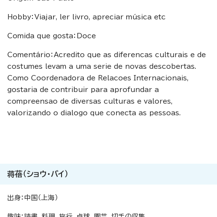
Hobby：Viajar, ler livro, apreciar música etc
Comida que gosta：Doce
Comentário：Acredito que as diferencas culturais e de
costumes levam a uma serie de novas descobertas.
Como Coordenadora de Relacoes Internacionais,
gostaria de contribuir para aprofundar a
compreensao de diversas culturas e valores,
valorizando o dialogo que conecta as pessoas.
蒋蓓（ショウ・バイ）
出身：中国（上海）
趣味：読書、料理、旅行、卓球、園芸、切手の収集