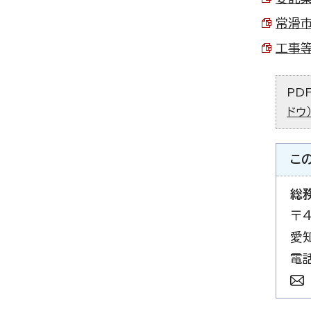
常滑市
工事等
PD
ドウ
こ
総
〒4
愛
電話