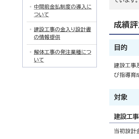
ています。
中間前金払制度の導入に
ついて
成績評
建設工事の金入り設計書
の情報提供
目的
解体工事の発注業種につ
いて
建設工事
び指導育
対象
建設工事
当初設計