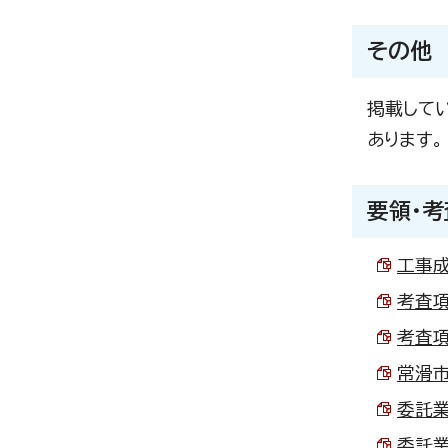
その他
掲載して
あります。
要領・
工事成
考査項
考査項
常滑市
委託業
委託業