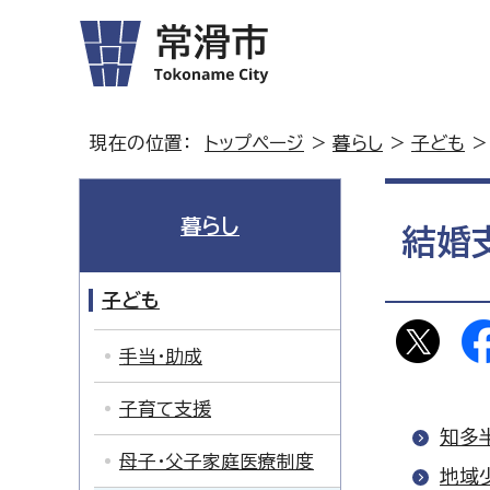
現在の位置：
トップページ
>
暮らし
>
子ども
>
暮らし
結婚
子ども
手当・助成
子育て支援
知多
母子・父子家庭医療制度
地域