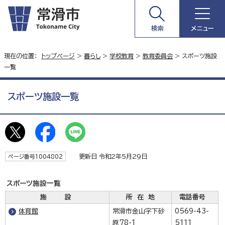
検索
メニュー
現在の位置：
トップページ
>
暮らし
>
学校教育
>
教育委員会
> スポーツ施設
一覧
スポーツ施設一覧
更新日 令和2年5月29日
ページ番号1004802
スポーツ施設一覧
施 設
所 在 地
電話番号
体育館
常滑市金山字下砂
0569-43-
原78-1
5111