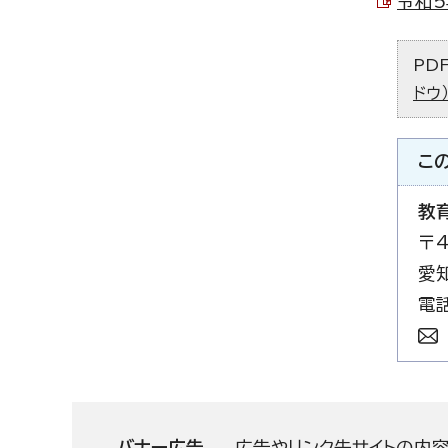
令和5
PD
ドウ
こ
教
〒4
愛
電話
バナー広告
広告やリンク先サイトの内