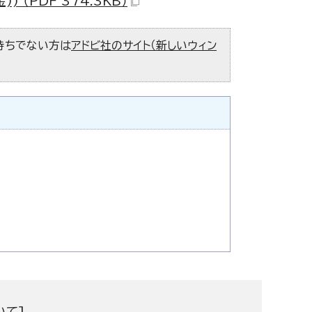
（PDF 374.3KB）
お持ちでない方は
アドビ社のサイト（新しいウィン
いて
]