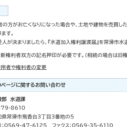
者の方がお亡くなりになった場合や、土地や建物を売買し
ります。
受人が決まりましたら、『水道加入権利譲渡届』を常滑市水
、新権利者双方の記名押印が必要です。（相続の場合は旧権
使用者や権利者の変更
のページに関する
お問い合わせ
設部 水道課
79-8610
知県常滑市飛香台3丁目3番地の5
：0569-47-6125 ファクス：0569-35-6110