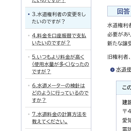
たいのですが？
回答
3.水道権利者の変更をし
たいのですが？
水道権利
必要があ
4.料金を口座振替で支払
いたいのですが？
新たな譲
5.いつもより料金が高く
旧権利者
（使用水量が多く）なったの
水道
ですが？
6.水道メーターの検針は
こ
どのように行っているので
すか？
建
〒4
7.水道料金の計算方法を
愛
教えてください。
電話