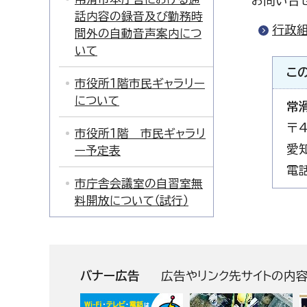
お問い合
話内容の録音及び勤務時
行政
間外の自動音声案内につ
いて
こ
市役所1階市民ギャラリー
について
常
〒4
市役所1階 市民ギャラリ
愛
ー予定表
電話
市庁舎会議室の自習室無
料開放について（試行）
バナー広告
広告やリンク先サイトの内