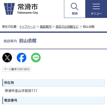
検索
メニュー
現在の位置：
トップページ
>
施設案内
>
各区の公民館など
> 前山会館
前山会館
施設案内
ページ番号1001953
所在地
常滑市金山字前田111
電話番号