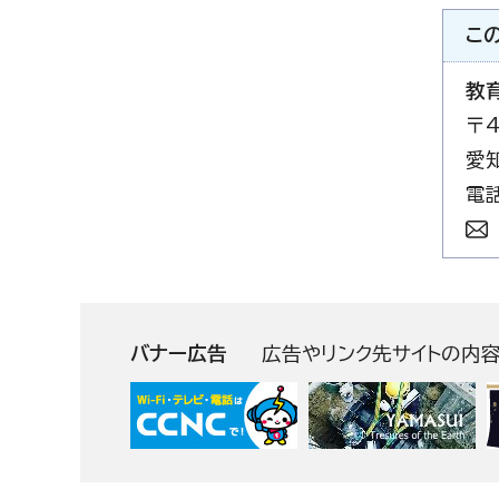
こ
教
〒4
愛
電話
バナー広告
広告やリンク先サイトの内