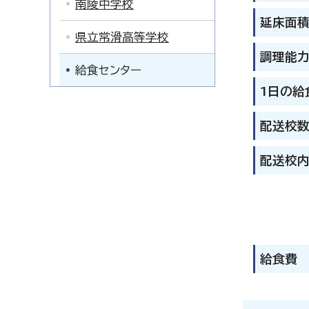
南陵中学校
延床面
県立常滑高等学校
調理能
給食センター
1日の給
配送校
配送校
給食費