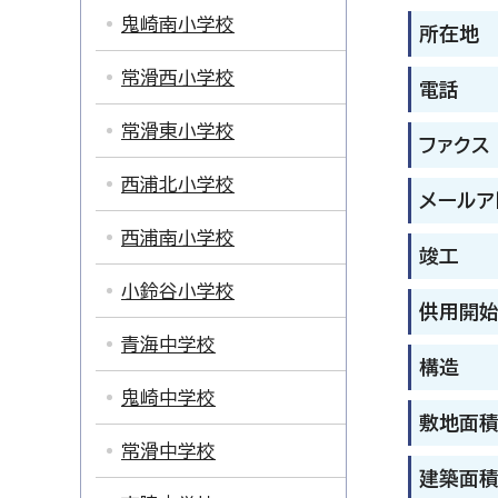
鬼崎南小学校
所在地
常滑西小学校
電話
常滑東小学校
ファクス
西浦北小学校
メールア
西浦南小学校
竣工
小鈴谷小学校
供用開
青海中学校
構造
鬼崎中学校
敷地面
常滑中学校
建築面