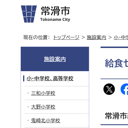
現在の位置：
トップページ
>
施設案内
>
小・中
施設案内
給食
小・中学校、高等学校
三和小学校
大野小学校
常滑市
鬼崎北小学校