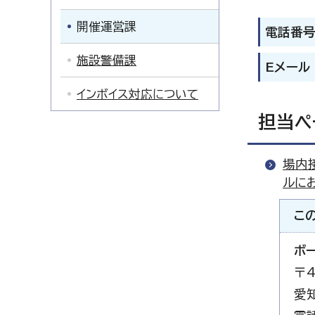
開催運営課
電話番
施設警備課
Eメール
インボイス対応について
担当ペ
場内
ルに
こ
ボ
〒4
愛