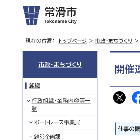
現在の位置：
トップページ
>
市政・まちづくり
市政・まちづくり
開催
組織
行政組織・業務内容等一
覧
ボートレース事業局
仕事の
経営企画課