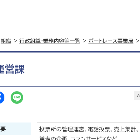
>
組織
>
行政組織・業務内容等一覧
>
ボートレース事業局
>
運営課
概要
投票所の管理運営、電話投票、売上集計、
競走の企画、ファンサービスなど