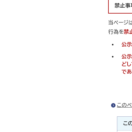
禁止事
当ページ
行為を
禁
公示
公示
どし
であ
このペ
こ