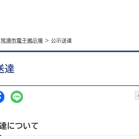
>
常滑市電子掲示場
> 公示送達
送達
達について