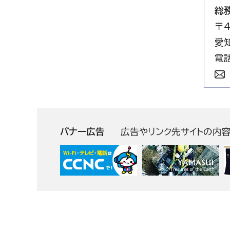
総
〒4
愛
電話
バナー広告
広告やリンク先サイトの内